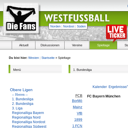
Norden
|
Nordost
|
Süden
Aktuell
Diskussionen
Vereine
Spieltage
St
Du bist hier:
Westen
|
Startseite
» Spieltage
Menü
1. Bundesliga
Kalender
Ergebnisse/
Obere Ligen
-- Herren --
FCB
FC Bayern München
1. Bundesliga
BorMö
2. Bundesliga
Mainz
3. Liga
Regionalliga Bayern
VfB
Regionalliga Nord
1899
Regionalliga Nordost
1.FCN
Regionalliga Südwest