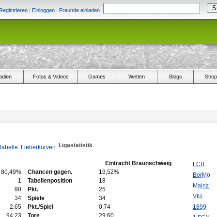
Registrieren
|
Einloggen
|
Freunde einladen
adien
Fotos & Videos
Games
Wetten
Blogs
Shop
Ligastatistik
Tabelle
Fieberkurven
Eintracht Braunschweig
FCB
80,49%
Chancen gegen.
19,52%
BorMö
1
Tabellenposition
18
Mainz
90
Pkt.
25
VfB
34
Spiele
34
2.65
Pkt./Spiel
0.74
1899
94:23
Tore
29:60