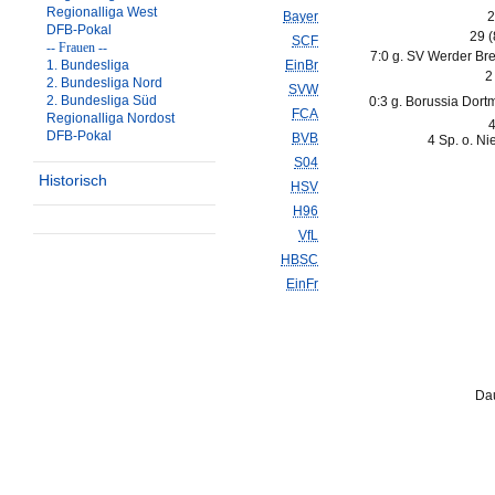
Regionalliga West
Bayer
2
DFB-Pokal
29 
SCF
-- Frauen --
7:0 g. SV Werder Br
1. Bundesliga
EinBr
2
2. Bundesliga Nord
SVW
2. Bundesliga Süd
0:3 g. Borussia Dort
FCA
Regionalliga Nordost
4
DFB-Pokal
BVB
4 Sp. o. Ni
S04
Historisch
HSV
H96
VfL
HBSC
EinFr
Dau