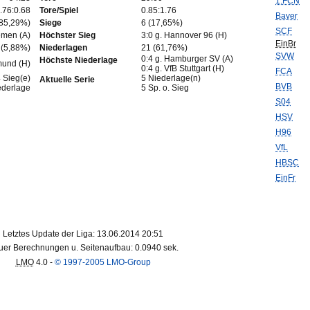
1.FCN
.76:0.68
Tore/Spiel
0.85:1.76
Bayer
(85,29%)
Siege
6 (17,65%)
SCF
emen (A)
Höchster Sieg
3:0 g. Hannover 96 (H)
EinBr
 (5,88%)
Niederlagen
21 (61,76%)
SVW
0:4 g. Hamburger SV (A)
Höchste Niederlage
mund (H)
0:4 g. VfB Stuttgart (H)
FCA
 Sieg(e)
5 Niederlage(n)
Aktuelle Serie
BVB
ederlage
5 Sp. o. Sieg
S04
HSV
H96
VfL
HBSC
EinFr
Letztes Update der Liga: 13.06.2014 20:51
er Berechnungen u. Seitenaufbau: 0.0940 sek.
LMO
4.0 -
© 1997-2005 LMO-Group