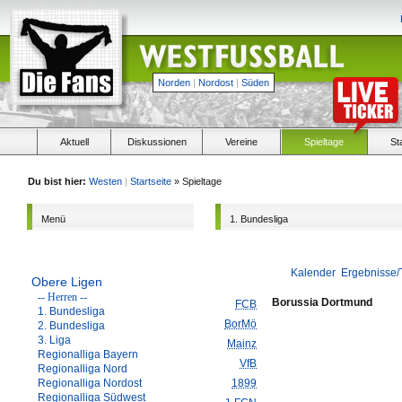
Norden
|
Nordost
|
Süden
Aktuell
Diskussionen
Vereine
Spieltage
St
Du bist hier:
Westen
|
Startseite
» Spieltage
Menü
1. Bundesliga
Kalender
Ergebnisse/
Obere Ligen
-- Herren --
Borussia Dortmund
FCB
1. Bundesliga
BorMö
2. Bundesliga
3. Liga
Mainz
Regionalliga Bayern
VfB
Regionalliga Nord
Regionalliga Nordost
1899
Regionalliga Südwest