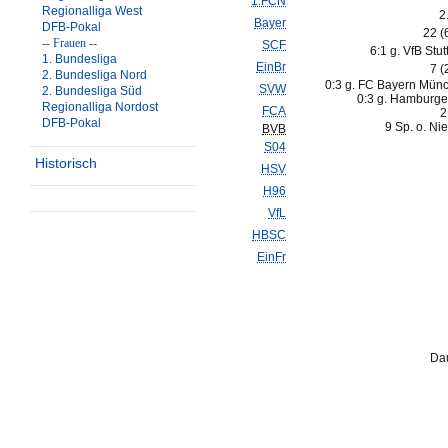
1.FCN
Regionalliga West
2
Bayer
DFB-Pokal
22 (
-- Frauen --
SCF
6:1 g. VfB Stut
1. Bundesliga
EinBr
7 (
2. Bundesliga Nord
0:3 g. FC Bayern Mün
SVW
2. Bundesliga Süd
0:3 g. Hamburge
Regionalliga Nordost
FCA
2
DFB-Pokal
9 Sp. o. Ni
BVB
S04
Historisch
HSV
H96
VfL
HBSC
EinFr
Dau