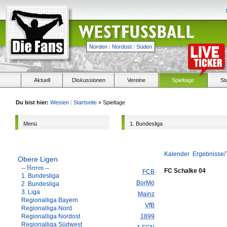
Norden
|
Nordost
|
Süden
Aktuell
Diskussionen
Vereine
Spieltage
St
Du bist hier:
Westen
|
Startseite
» Spieltage
Menü
1. Bundesliga
Kalender
Ergebnisse/
Obere Ligen
-- Herren --
FC Schalke 04
FCB
1. Bundesliga
BorMö
2. Bundesliga
3. Liga
Mainz
Regionalliga Bayern
VfB
Regionalliga Nord
Regionalliga Nordost
1899
Regionalliga Südwest