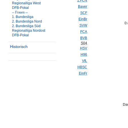
1.FCN
Regionalliga West
Bayer
DFB-Pokal
-- Frauen --
SCF
1. Bundesliga
EinBr
2. Bundesliga Nord
0:
SVW
2. Bundesliga Süd
Regionalliga Nordost
FCA
DFB-Pokal
BVB
S04
Historisch
HSV
H96
VfL
HBSC
EinFr
Dau