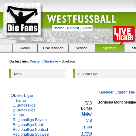
Norden
|
Nordost
|
Süden
Aktuell
Diskussionen
Vereine
Spieltage
St
Du bist hier:
Westen
|
Startseite
» Spieltage
Menü
1. Bundesliga
Kalender
Ergebnisse/
Obere Ligen
-- Herren --
Borussia Mönchengla
FCB
1. Bundesliga
BorMö
2. Bundesliga
Mainz
3. Liga
Regionalliga Bayern
VfB
Regionalliga Nord
1899
Regionalliga Nordost
1.FCN
Regionalliga Südwest