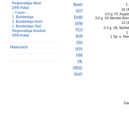
Regionalliga West
Bayer
1
DFB-Pokal
16 (
SCF
-- Frauen --
3:0 g. FC Augs
1. Bundesliga
EinBr
3:0 g. SV Werder Bre
2. Bundesliga Nord
13 (
SVW
2. Bundesliga Süd
0:3 g. VfL Wolfs
FCA
Regionalliga Nordost
1
DFB-Pokal
BVB
1 Sp. o. Ni
S04
Historisch
HSV
H96
VfL
HBSC
EinFr
Dau