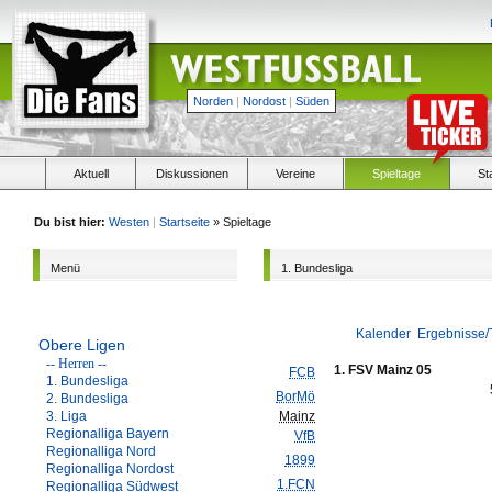
Norden
|
Nordost
|
Süden
Aktuell
Diskussionen
Vereine
Spieltage
St
Du bist hier:
Westen
|
Startseite
» Spieltage
Menü
1. Bundesliga
Kalender
Ergebnisse/
Obere Ligen
-- Herren --
1. FSV Mainz 05
FCB
1. Bundesliga
BorMö
2. Bundesliga
3. Liga
Mainz
Regionalliga Bayern
VfB
Regionalliga Nord
1899
Regionalliga Nordost
1.FCN
Regionalliga Südwest