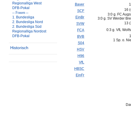
Regionalliga West
Bayer
1
DFB-Pokal
16 
SCF
-- Frauen --
3:0 g. FC Augs
1. Bundesliga
EinBr
3:0 g. SV Werder Br
2. Bundesliga Nord
13 
SVW
2. Bundesliga Süd
0:3 g. VfL Wolf
FCA
Regionalliga Nordost
DFB-Pokal
1
BVB
1 Sp. o. Ni
S04
Historisch
HSV
H96
VfL
HBSC
EinFr
Dau