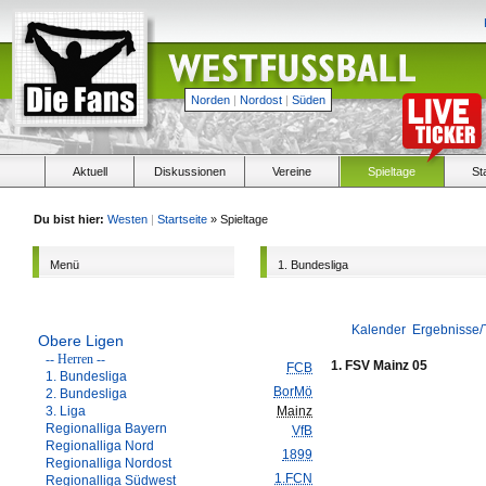
Norden
|
Nordost
|
Süden
Aktuell
Diskussionen
Vereine
Spieltage
St
Du bist hier:
Westen
|
Startseite
» Spieltage
Menü
1. Bundesliga
Kalender
Ergebnisse/
Obere Ligen
-- Herren --
1. FSV Mainz 05
FCB
1. Bundesliga
BorMö
2. Bundesliga
3. Liga
Mainz
Regionalliga Bayern
VfB
Regionalliga Nord
1899
Regionalliga Nordost
1.FCN
Regionalliga Südwest