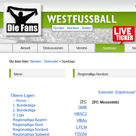
Norden
|
Nordost
|
Süden
Aktuell
Diskussionen
Vereine
Spieltage
St
Du bist hier:
Westen
|
Startseite
» Spieltage
Menü
Regionalliga Nordost
Kalender
Ergebnisse/
Obere Ligen
-- Herren --
ZFC
ZFC Meuselwitz
1. Bundesliga
Optik
2. Bundesliga
HBSC2
3. Liga
Regionalliga Bayern
VfBAu
Regionalliga Nord
1.FCM
Regionalliga Nordost
FSVZw
Regionalliga Südwest