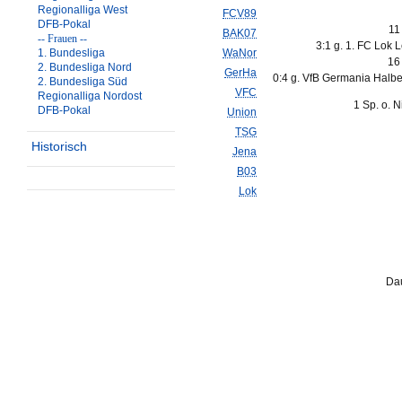
Regionalliga West
FCV89
DFB-Pokal
11
BAK07
-- Frauen --
3:1 g. 1. FC Lok L
1. Bundesliga
WaNor
16
2. Bundesliga Nord
GerHa
0:4 g. VfB Germania Halbe
2. Bundesliga Süd
VFC
Regionalliga Nordost
1 Sp. o. 
DFB-Pokal
Union
TSG
Historisch
Jena
B03
Lok
Dau