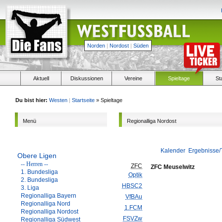
Norden
|
Nordost
|
Süden
Aktuell
Diskussionen
Vereine
Spieltage
St
Du bist hier:
Westen
|
Startseite
» Spieltage
Menü
Regionalliga Nordost
Kalender
Ergebnisse/
Obere Ligen
-- Herren --
ZFC
ZFC Meuselwitz
1. Bundesliga
Optik
2. Bundesliga
HBSC2
3. Liga
Regionalliga Bayern
VfBAu
Regionalliga Nord
1.FCM
Regionalliga Nordost
FSVZw
Regionalliga Südwest