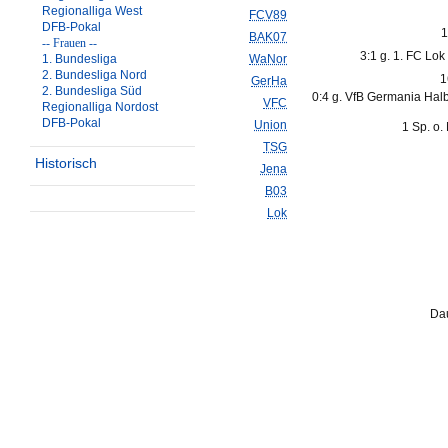
Regionalliga West
FCV89
DFB-Pokal
1
BAK07
-- Frauen --
3:1 g. 1. FC Lok
1. Bundesliga
WaNor
2. Bundesliga Nord
1
GerHa
2. Bundesliga Süd
0:4 g. VfB Germania Halb
VFC
Regionalliga Nordost
DFB-Pokal
Union
1 Sp. o.
TSG
Historisch
Jena
B03
Lok
Dau