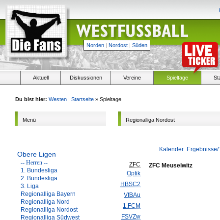
Norden
|
Nordost
|
Süden
Aktuell
Diskussionen
Vereine
Spieltage
St
Du bist hier:
Westen
|
Startseite
» Spieltage
Menü
Regionalliga Nordost
Kalender
Ergebnisse/
Obere Ligen
-- Herren --
ZFC
ZFC Meuselwitz
1. Bundesliga
Optik
2. Bundesliga
HBSC2
3. Liga
Regionalliga Bayern
VfBAu
Regionalliga Nord
1.FCM
Regionalliga Nordost
FSVZw
Regionalliga Südwest