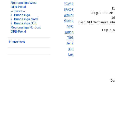
Regionalliga West
FCV89
DFB-Pokal
11
BAK07
-- Frauen --
3:1 g. 1. FC Lok 
1. Bundesliga
WaNor
16
2. Bundesliga Nord
GerHa
0:4 g. VfB Germania Halbe
2. Bundesliga Süd
VFC
Regionalliga Nordost
1 Sp. o. 
DFB-Pokal
Union
TSG
Historisch
Jena
B03
Lok
Dau