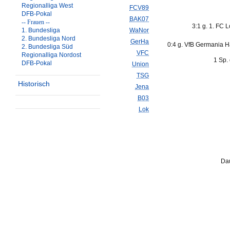
Regionalliga West
FCV89
DFB-Pokal
BAK07
-- Frauen --
3:1 g. 1. FC L
1. Bundesliga
WaNor
2. Bundesliga Nord
GerHa
0:4 g. VfB Germania H
2. Bundesliga Süd
VFC
Regionalliga Nordost
1 Sp.
DFB-Pokal
Union
TSG
Historisch
Jena
B03
Lok
Dau