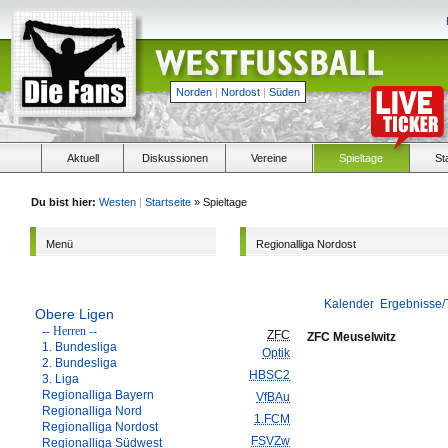
Norden
|
Nordost
|
Süden
Aktuell
Diskussionen
Vereine
Spieltage
St
Du bist hier:
Westen
|
Startseite
» Spieltage
Menü
Regionalliga Nordost
Kalender
Ergebnisse/
Obere Ligen
-- Herren --
ZFC
ZFC Meuselwitz
1. Bundesliga
Optik
2. Bundesliga
HBSC2
3. Liga
Regionalliga Bayern
VfBAu
Regionalliga Nord
1.FCM
Regionalliga Nordost
FSVZw
Regionalliga Südwest