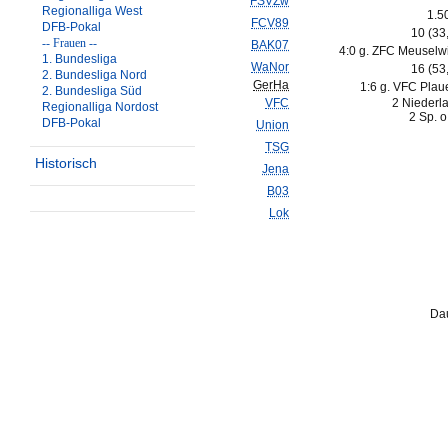
FSVZw
Regionalliga West
1.5
FCV89
DFB-Pokal
10 (33
-- Frauen --
BAK07
4:0 g. ZFC Meuselwi
1. Bundesliga
WaNor
16 (53
2. Bundesliga Nord
GerHa
1:6 g. VFC Plau
2. Bundesliga Süd
VFC
2 Niederl
Regionalliga Nordost
2 Sp. o
DFB-Pokal
Union
TSG
Historisch
Jena
B03
Lok
Dau