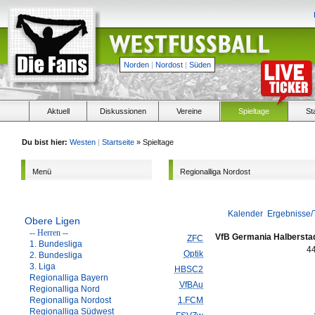
Norden
|
Nordost
|
Süden
Aktuell
Diskussionen
Vereine
Spieltage
St
Du bist hier:
Westen
|
Startseite
» Spieltage
Menü
Regionalliga Nordost
Kalender
Ergebnisse/
Obere Ligen
-- Herren --
VfB Germania Halbersta
ZFC
1. Bundesliga
4
Optik
2. Bundesliga
3. Liga
HBSC2
Regionalliga Bayern
VfBAu
Regionalliga Nord
Regionalliga Nordost
1.FCM
Regionalliga Südwest