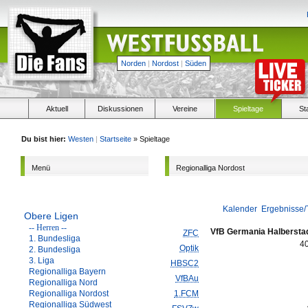
Norden
|
Nordost
|
Süden
Aktuell
Diskussionen
Vereine
Spieltage
St
Du bist hier:
Westen
|
Startseite
» Spieltage
Menü
Regionalliga Nordost
Kalender
Ergebnisse/
Obere Ligen
-- Herren --
VfB Germania Halbersta
ZFC
1. Bundesliga
4
Optik
2. Bundesliga
3. Liga
HBSC2
Regionalliga Bayern
VfBAu
Regionalliga Nord
Regionalliga Nordost
1.FCM
Regionalliga Südwest