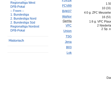
FSVZw
Regionalliga West
1.5
FCV89
DFB-Pokal
10 (33
-- Frauen --
BAK07
4:0 g. ZFC Meuselwi
1. Bundesliga
WaNor
16 (53
2. Bundesliga Nord
GerHa
1:6 g. VFC Plau
2. Bundesliga Süd
VFC
2 Niederl
Regionalliga Nordost
2 Sp. o
DFB-Pokal
Union
TSG
Historisch
Jena
B03
Lok
Dau