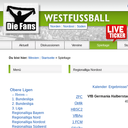
Norden
|
Nordost
|
Süden
Aktuell
Diskussionen
Vereine
Spieltage
St
Du bist hier:
Westen
|
Startseite
» Spieltage
Menü
Regionalliga Nordost
Kalender
Ergebnisse/
Obere Ligen
-- Herren --
VfB Germania Halbersta
ZFC
1. Bundesliga
4
Optik
2. Bundesliga
3. Liga
HBSC2
Regionalliga Bayern
VfBAu
Regionalliga Nord
Regionalliga Nordost
1.FCM
Regionalliga Südwest