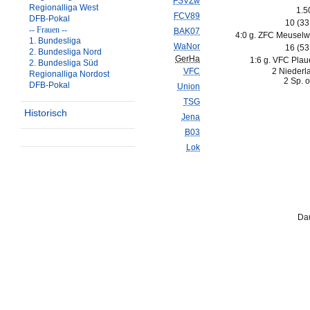
FSVZw
Regionalliga West
1.5
FCV89
DFB-Pokal
10 (3
-- Frauen --
BAK07
4:0 g. ZFC Meuselwi
1. Bundesliga
WaNor
16 (5
2. Bundesliga Nord
GerHa
1:6 g. VFC Plau
2. Bundesliga Süd
VFC
2 Niederl
Regionalliga Nordost
2 Sp. o
DFB-Pokal
Union
TSG
Historisch
Jena
B03
Lok
Dau