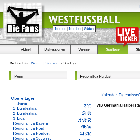
Norden
|
Nordost
|
Süden
Aktuell
Diskussionen
Vereine
Spieltage
St
Du bist hier:
Westen
|
Startseite
» Spieltage
Menü
Regionalliga Nordost
Kalender
Ergebnisse/
Obere Ligen
-- Herren --
VfB Germania Halbersta
ZFC
1. Bundesliga
Optik
2. Bundesliga
3. Liga
HBSC2
Regionalliga Bayern
VfBAu
Regionalliga Nord
Regionalliga Nordost
1.FCM
Regionalliga Südwest