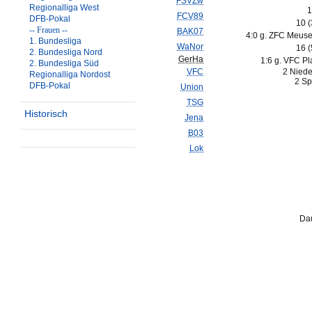
FSVZw
Regionalliga West
1
FCV89
DFB-Pokal
10 
-- Frauen --
BAK07
4:0 g. ZFC Meusel
1. Bundesliga
WaNor
16 
2. Bundesliga Nord
GerHa
1:6 g. VFC Pl
2. Bundesliga Süd
VFC
2 Niede
Regionalliga Nordost
2 Sp
DFB-Pokal
Union
TSG
Historisch
Jena
B03
Lok
Dau