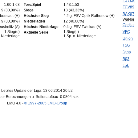
FSVZw
1.60:1.63
Tore/Spiel
1.43:1.53
FCV89
9 (30,00%)
Siege
13 (43,33%)
BAK07
berstadt (H)
Höchster Sieg
4:2 g. FSV Optik Rathenow (H)
WaNor
9 (30,00%)
Niederlagen
12 (40,00%)
GerHa
ustrelitz (A)
Höchste Niederlage
0:4 g. FSV Zwickau (A)
1 Sieg(e)
1 Sieg(e)
VFC
Aktuelle Serie
. Niederlage
1 Sp. o. Niederlage
Union
TSG
Jena
B03
Lok
Letztes Update der Liga: 13.06.2014 20:52
er Berechnungen u. Seitenaufbau: 0.0804 sek.
LMO
4.0 -
© 1997-2005 LMO-Group