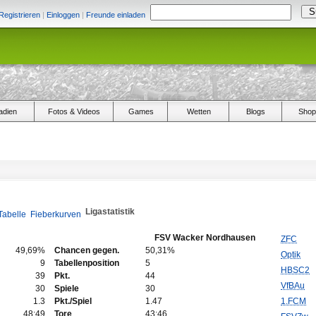
Registrieren
|
Einloggen
|
Freunde einladen
adien
Fotos & Videos
Games
Wetten
Blogs
Shop
Ligastatistik
Tabelle
Fieberkurven
FSV Wacker Nordhausen
ZFC
49,69%
Chancen gegen.
50,31%
Optik
9
Tabellenposition
5
HBSC2
39
Pkt.
44
VfBAu
30
Spiele
30
1.3
Pkt./Spiel
1.47
1.FCM
48:49
Tore
43:46