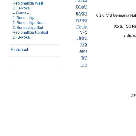
FSVZw
Regionalliga West
FCV89
DFB-Pokal
-- Frauen --
BAK07
6:1 g. VfB Germania Hal
1. Bundesliga
WaNor
2. Bundesliga Nord
0:5 g. TSG Ne
GerHa
2. Bundesliga Süd
Regionalliga Nordost
VFC
3 Sp. o
DFB-Pokal
Union
TSG
Historisch
Jena
B03
Lok
Dau