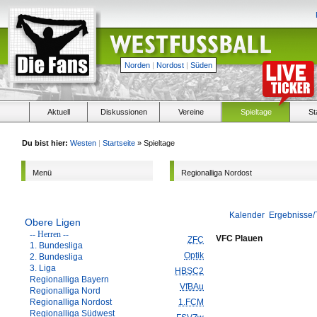
Norden
|
Nordost
|
Süden
Aktuell
Diskussionen
Vereine
Spieltage
St
Du bist hier:
Westen
|
Startseite
» Spieltage
Menü
Regionalliga Nordost
Kalender
Ergebnisse/
Obere Ligen
-- Herren --
VFC Plauen
ZFC
1. Bundesliga
Optik
2. Bundesliga
3. Liga
HBSC2
Regionalliga Bayern
VfBAu
Regionalliga Nord
Regionalliga Nordost
1.FCM
Regionalliga Südwest