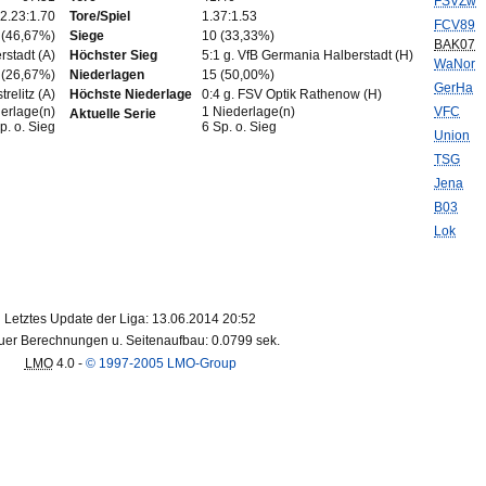
FSVZw
2.23:1.70
Tore/Spiel
1.37:1.53
FCV89
 (46,67%)
Siege
10 (33,33%)
BAK07
rstadt (A)
Höchster Sieg
5:1 g. VfB Germania Halberstadt (H)
WaNor
 (26,67%)
Niederlagen
15 (50,00%)
GerHa
relitz (A)
Höchste Niederlage
0:4 g. FSV Optik Rathenow (H)
erlage(n)
1 Niederlage(n)
VFC
Aktuelle Serie
p. o. Sieg
6 Sp. o. Sieg
Union
TSG
Jena
B03
Lok
Letztes Update der Liga: 13.06.2014 20:52
er Berechnungen u. Seitenaufbau: 0.0799 sek.
LMO
4.0 -
© 1997-2005 LMO-Group