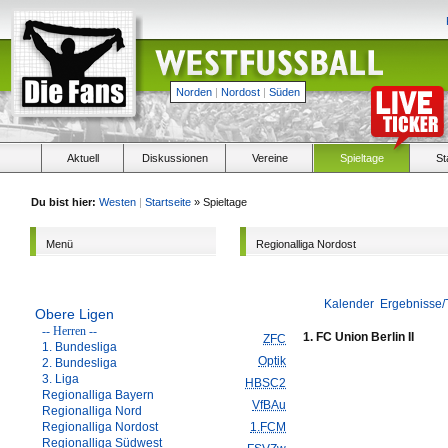
Norden
|
Nordost
|
Süden
Aktuell
Diskussionen
Vereine
Spieltage
St
Du bist hier:
Westen
|
Startseite
» Spieltage
Menü
Regionalliga Nordost
Kalender
Ergebnisse/
Obere Ligen
-- Herren --
1. FC Union Berlin II
ZFC
1. Bundesliga
Optik
2. Bundesliga
3. Liga
HBSC2
Regionalliga Bayern
VfBAu
Regionalliga Nord
Regionalliga Nordost
1.FCM
Regionalliga Südwest