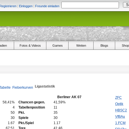
Registrieren
|
Einloggen
|
Freunde einladen
adien
Fotos & Videos
Games
Wetten
Blogs
Shop
Ligastatistik
Tabelle
Fieberkurven
Berliner AK 07
ZFC
58,41%
Chancen gegen.
41,59%
Optik
4
Tabellenposition
11
HBSC2
50
Pkt.
35
VfBAu
30
Spiele
30
1.67
Pkt./Spiel
1.17
1.FCM
67:51
Tore
41:46