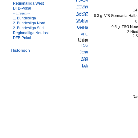
FSVZw
Regionalliga West
FCV89
DFB-Pokal
14
-- Frauen --
BAK07
8:3 g. VfB Germania Halbe
1. Bundesliga
WaNor
8
2. Bundesliga Nord
0:5 g. TSG Neust
GerHa
2. Bundesliga Süd
2 Nied
Regionalliga Nordost
VFC
2 S
DFB-Pokal
Union
TSG
Historisch
Jena
B03
Lok
Dau