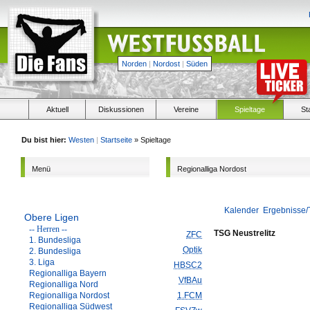
Norden
|
Nordost
|
Süden
Aktuell
Diskussionen
Vereine
Spieltage
St
Du bist hier:
Westen
|
Startseite
» Spieltage
Menü
Regionalliga Nordost
Kalender
Ergebnisse/
Obere Ligen
-- Herren --
TSG Neustrelitz
ZFC
1. Bundesliga
Optik
2. Bundesliga
3. Liga
HBSC2
Regionalliga Bayern
VfBAu
Regionalliga Nord
Regionalliga Nordost
1.FCM
Regionalliga Südwest