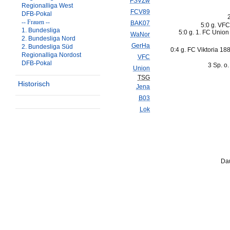
FSVZw
Regionalliga West
FCV89
DFB-Pokal
-- Frauen --
BAK07
5:0 g. VFC
1. Bundesliga
5:0 g. 1. FC Union 
WaNor
2. Bundesliga Nord
GerHa
2. Bundesliga Süd
0:4 g. FC Viktoria 188
Regionalliga Nordost
VFC
DFB-Pokal
3 Sp. o
Union
TSG
Historisch
Jena
B03
Lok
Dau