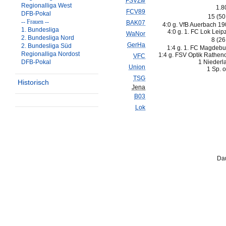
FSVZw
Regionalliga West
1.8
FCV89
DFB-Pokal
15 (5
-- Frauen --
BAK07
4:0 g. VfB Auerbach 19
1. Bundesliga
4:0 g. 1. FC Lok Leipz
WaNor
2. Bundesliga Nord
8 (2
GerHa
2. Bundesliga Süd
1:4 g. 1. FC Magdebu
Regionalliga Nordost
1:4 g. FSV Optik Rathen
VFC
DFB-Pokal
1 Niederl
Union
1 Sp. o
TSG
Historisch
Jena
B03
Lok
Dau