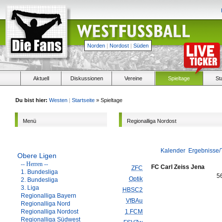
Norden
|
Nordost
|
Süden
Aktuell
Diskussionen
Vereine
Spieltage
St
Du bist hier:
Westen
|
Startseite
» Spieltage
Menü
Regionalliga Nordost
Kalender
Ergebnisse/
Obere Ligen
-- Herren --
FC Carl Zeiss Jena
ZFC
1. Bundesliga
5
Optik
2. Bundesliga
3. Liga
HBSC2
Regionalliga Bayern
VfBAu
Regionalliga Nord
Regionalliga Nordost
1.FCM
Regionalliga Südwest