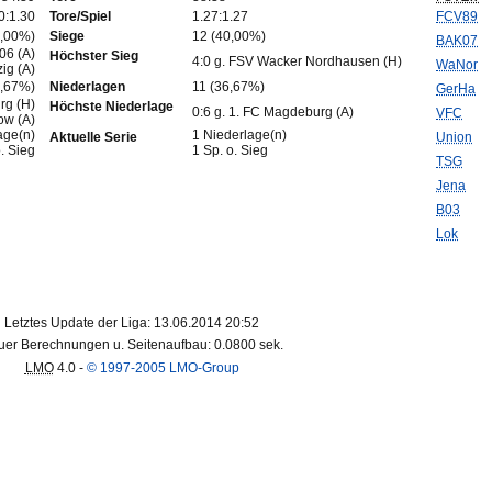
0:1.30
Tore/Spiel
1.27:1.27
FCV89
0,00%)
Siege
12 (40,00%)
BAK07
06 (A)
Höchster Sieg
4:0 g. FSV Wacker Nordhausen (H)
WaNor
zig (A)
6,67%)
Niederlagen
11 (36,67%)
GerHa
rg (H)
Höchste Niederlage
0:6 g. 1. FC Magdeburg (A)
VFC
ow (A)
age(n)
1 Niederlage(n)
Aktuelle Serie
Union
o. Sieg
1 Sp. o. Sieg
TSG
Jena
B03
Lok
Letztes Update der Liga: 13.06.2014 20:52
er Berechnungen u. Seitenaufbau: 0.0800 sek.
LMO
4.0 -
© 1997-2005 LMO-Group