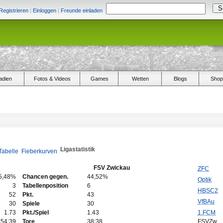
Registrieren
|
Einloggen
|
Freunde einladen
adien
Fotos & Videos
Games
Wetten
Blogs
Shop
Ligastatistik
Tabelle
Fieberkurven
FSV Zwickau
ZFC
5,48%
Chancen gegen.
44,52%
Optik
3
Tabellenposition
6
HBSC2
52
Pkt.
43
VfBAu
30
Spiele
30
1.73
Pkt./Spiel
1.43
1.FCM
54:39
Tore
38:38
FSVZw