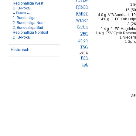
FSVZw
Regionalliga West
1.8
FCV89
DFB-Pokal
15 (5
-- Frauen --
BAK07
4:0 g. VfB Auerbach 19
1. Bundesliga
4:0 g. 1. FC Lok Leip
WaNor
2. Bundesliga Nord
8 (2
GerHa
2. Bundesliga Süd
1:4 g. 1. FC Magdebu
Regionalliga Nordost
1:4 g. FSV Optik Rathen
VFC
DFB-Pokal
1 Niederl
Union
1 Sp. 
TSG
Historisch
Jena
B03
Lok
Dau