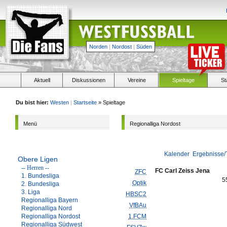
Norden
|
Nordost
|
Süden
Aktuell
Diskussionen
Vereine
Spieltage
St
Du bist hier:
Westen
|
Startseite
» Spieltage
Menü
Regionalliga Nordost
Kalender
Ergebnisse/
Obere Ligen
-- Herren --
FC Carl Zeiss Jena
ZFC
1. Bundesliga
5
Optik
2. Bundesliga
3. Liga
HBSC2
Regionalliga Bayern
VfBAu
Regionalliga Nord
Regionalliga Nordost
1.FCM
Regionalliga Südwest