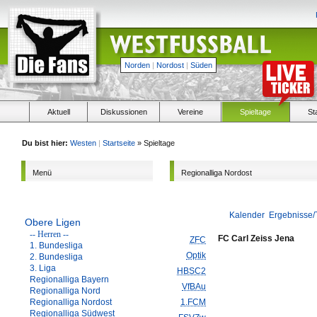
Norden
|
Nordost
|
Süden
Aktuell
Diskussionen
Vereine
Spieltage
St
Du bist hier:
Westen
|
Startseite
» Spieltage
Menü
Regionalliga Nordost
Kalender
Ergebnisse/
Obere Ligen
-- Herren --
FC Carl Zeiss Jena
ZFC
1. Bundesliga
Optik
2. Bundesliga
3. Liga
HBSC2
Regionalliga Bayern
VfBAu
Regionalliga Nord
Regionalliga Nordost
1.FCM
Regionalliga Südwest