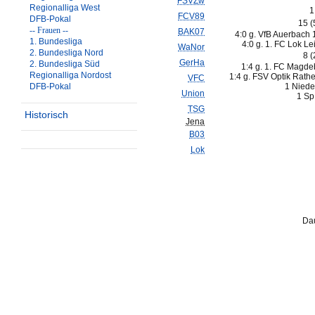
FSVZw
Regionalliga West
1
FCV89
DFB-Pokal
15 
-- Frauen --
BAK07
4:0 g. VfB Auerbach 
1. Bundesliga
4:0 g. 1. FC Lok Le
WaNor
2. Bundesliga Nord
8 
GerHa
2. Bundesliga Süd
1:4 g. 1. FC Magde
Regionalliga Nordost
1:4 g. FSV Optik Rath
VFC
DFB-Pokal
1 Niede
Union
1 Sp
TSG
Historisch
Jena
B03
Lok
Dau