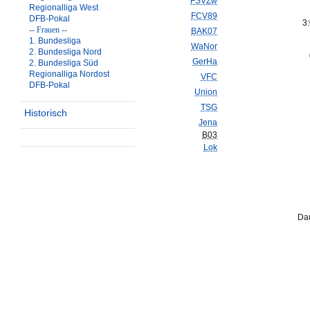
FSVZw
Regionalliga West
FCV89
DFB-Pokal
3
-- Frauen --
BAK07
1. Bundesliga
WaNor
2. Bundesliga Nord
GerHa
2. Bundesliga Süd
Regionalliga Nordost
VFC
DFB-Pokal
Union
TSG
Historisch
Jena
B03
Lok
Dau