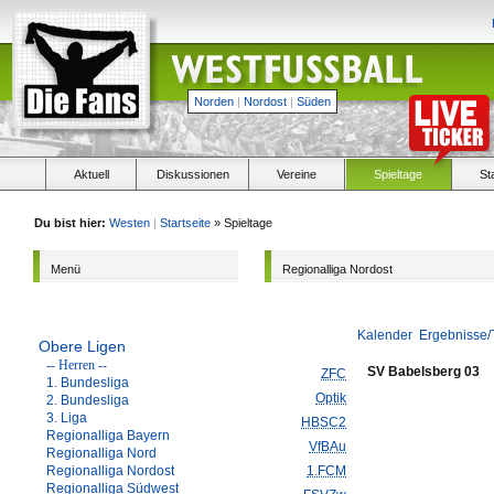
Norden
|
Nordost
|
Süden
Aktuell
Diskussionen
Vereine
Spieltage
St
Du bist hier:
Westen
|
Startseite
» Spieltage
Menü
Regionalliga Nordost
Kalender
Ergebnisse/
Obere Ligen
-- Herren --
SV Babelsberg 03
ZFC
1. Bundesliga
Optik
2. Bundesliga
3. Liga
HBSC2
Regionalliga Bayern
VfBAu
Regionalliga Nord
Regionalliga Nordost
1.FCM
Regionalliga Südwest