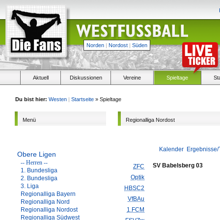
Norden
|
Nordost
|
Süden
Aktuell
Diskussionen
Vereine
Spieltage
St
Du bist hier:
Westen
|
Startseite
» Spieltage
Menü
Regionalliga Nordost
Kalender
Ergebnisse/
Obere Ligen
-- Herren --
SV Babelsberg 03
ZFC
1. Bundesliga
Optik
2. Bundesliga
3. Liga
HBSC2
Regionalliga Bayern
VfBAu
Regionalliga Nord
Regionalliga Nordost
1.FCM
Regionalliga Südwest