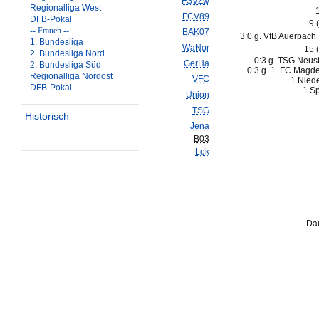
FSVZw
Regionalliga West
FCV89
DFB-Pokal
9 
-- Frauen --
BAK07
3:0 g. VfB Auerbach
1. Bundesliga
WaNor
15 
2. Bundesliga Nord
0:3 g. TSG Neustr
GerHa
2. Bundesliga Süd
0:3 g. 1. FC Magd
Regionalliga Nordost
VFC
1 Nied
DFB-Pokal
1 Sp
Union
TSG
Historisch
Jena
B03
Lok
Dau