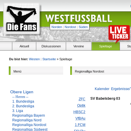
Norden
|
Nordost
|
Süden
Aktuell
Diskussionen
Vereine
Spieltage
St
Du bist hier:
Westen
|
Startseite
» Spieltage
Menü
Regionalliga Nordost
Kalender
Ergebnisse/
Obere Ligen
-- Herren --
SV Babelsberg 03
ZFC
1. Bundesliga
Optik
2. Bundesliga
3. Liga
HBSC2
Regionalliga Bayern
VfBAu
Regionalliga Nord
Regionalliga Nordost
1.FCM
Regionalliga Südwest