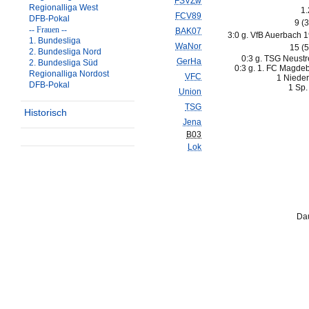
FSVZw
Regionalliga West
1.
FCV89
DFB-Pokal
9 (
-- Frauen --
BAK07
3:0 g. VfB Auerbach 1
1. Bundesliga
WaNor
15 (
2. Bundesliga Nord
0:3 g. TSG Neustre
GerHa
2. Bundesliga Süd
0:3 g. 1. FC Magdeb
Regionalliga Nordost
VFC
1 Nieder
DFB-Pokal
1 Sp.
Union
TSG
Historisch
Jena
B03
Lok
Dau