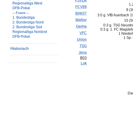
FSVZw
Regionalliga West
1.
FCV89
DFB-Pokal
9 (
-- Frauen --
BAK07
3:0 g. VfB Auerbach 1
1. Bundesliga
WaNor
15 (
2. Bundesliga Nord
0:3 g. TSG Neustre
GerHa
2. Bundesliga Süd
0:3 g. 1. FC Magdeb
Regionalliga Nordost
VFC
1 Nieder
DFB-Pokal
1 Sp. 
Union
TSG
Historisch
Jena
B03
Lok
Dau