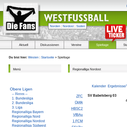
Norden
|
Nordost
|
Süden
Aktuell
Diskussionen
Vereine
Spieltage
St
Du bist hier:
Westen
|
Startseite
» Spieltage
Menü
Regionalliga Nordost
Kalender
Ergebnisse/
Obere Ligen
-- Herren --
SV Babelsberg 03
ZFC
1. Bundesliga
Optik
2. Bundesliga
3. Liga
HBSC2
Regionalliga Bayern
VfBAu
Regionalliga Nord
Regionalliga Nordost
1.FCM
Regionalliga Südwest