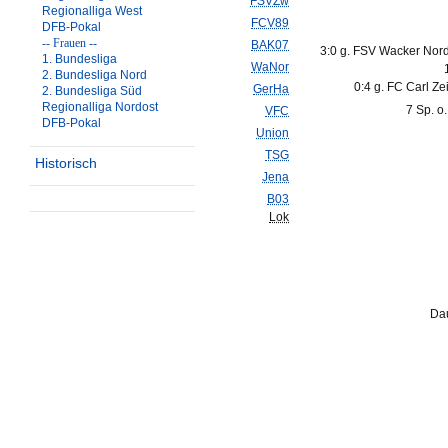
FSVZw
Regionalliga West
FCV89
DFB-Pokal
-- Frauen --
BAK07
3:0 g. FSV Wacker Nor
1. Bundesliga
WaNor
2. Bundesliga Nord
0:4 g. FC Carl Ze
GerHa
2. Bundesliga Süd
Regionalliga Nordost
7 Sp. o
VFC
DFB-Pokal
Union
TSG
Historisch
Jena
B03
Lok
Dau