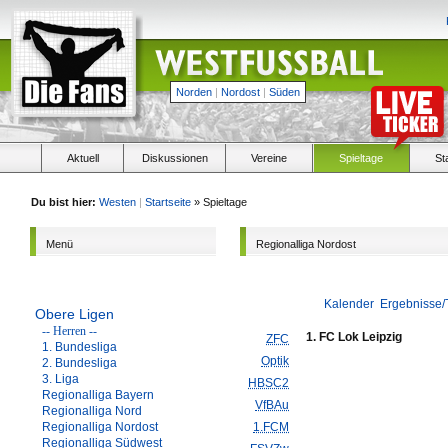
Norden
|
Nordost
|
Süden
Aktuell
Diskussionen
Vereine
Spieltage
St
Du bist hier:
Westen
|
Startseite
» Spieltage
Menü
Regionalliga Nordost
Kalender
Ergebnisse/
Obere Ligen
-- Herren --
1. FC Lok Leipzig
ZFC
1. Bundesliga
Optik
2. Bundesliga
3. Liga
HBSC2
Regionalliga Bayern
VfBAu
Regionalliga Nord
Regionalliga Nordost
1.FCM
Regionalliga Südwest