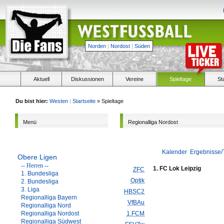
Norden
|
Nordost
|
Süden
Aktuell
Diskussionen
Vereine
Spieltage
St
Du bist hier:
Westen
|
Startseite
» Spieltage
Menü
Regionalliga Nordost
Kalender
Ergebnisse/
Obere Ligen
-- Herren --
1. FC Lok Leipzig
ZFC
1. Bundesliga
Optik
2. Bundesliga
3. Liga
HBSC2
Regionalliga Bayern
VfBAu
Regionalliga Nord
Regionalliga Nordost
1.FCM
Regionalliga Südwest