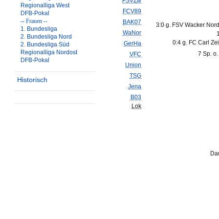
FSVZw
Regionalliga West
FCV89
DFB-Pokal
-- Frauen --
BAK07
3:0 g. FSV Wacker Nor
1. Bundesliga
WaNor
2. Bundesliga Nord
0:4 g. FC Carl Ze
GerHa
2. Bundesliga Süd
Regionalliga Nordost
7 Sp. o
VFC
DFB-Pokal
Union
TSG
Historisch
Jena
B03
Lok
Dau