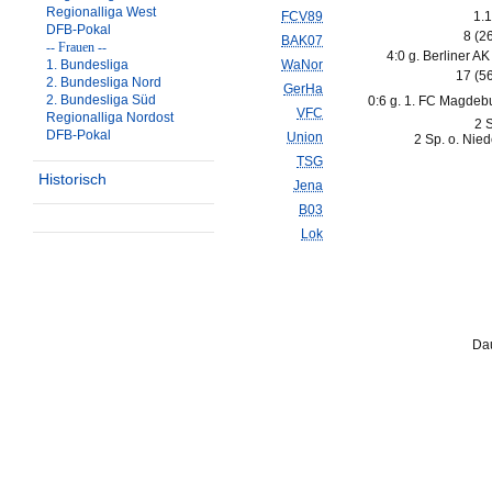
Regionalliga West
FCV89
1.1
DFB-Pokal
8 (2
BAK07
-- Frauen --
4:0 g. Berliner AK
1. Bundesliga
WaNor
17 (5
2. Bundesliga Nord
GerHa
2. Bundesliga Süd
0:6 g. 1. FC Magdeb
VFC
Regionalliga Nordost
2 
DFB-Pokal
Union
2 Sp. o. Nie
TSG
Historisch
Jena
B03
Lok
Dau