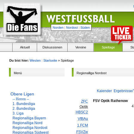
Norden
|
Nordost
|
Süden
Aktuell
Diskussionen
Vereine
Spieltage
St
Du bist hier:
Westen
|
Startseite
» Spieltage
Menü
Regionalliga Nordost
Kalender
Ergebnisse/
Obere Ligen
-- Herren --
FSV Optik Rathenow
ZFC
1. Bundesliga
4
Optik
2. Bundesliga
HBSC2
3. Liga
Regionalliga Bayern
VfBAu
Regionalliga Nord
1.FCM
Regionalliga Nordost
FSVZw
Regionalliga Südwest