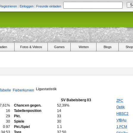
Registrieren
|
Einloggen
|
Freunde einladen
adien
Fotos & Videos
Games
Wetten
Blogs
Shop
Ligastatistik
Tabelle
Fieberkurven
SV Babelsberg 03
ZFC
7,61%
Chancen gegen.
52,39%
Optik
16
Tabellenposition
14
HBSC2
29
Pkt.
33
VfBAu
30
Spiele
30
0.97
Pkt./Spiel
1.1
1.FCM
34:53
Tore
37:50