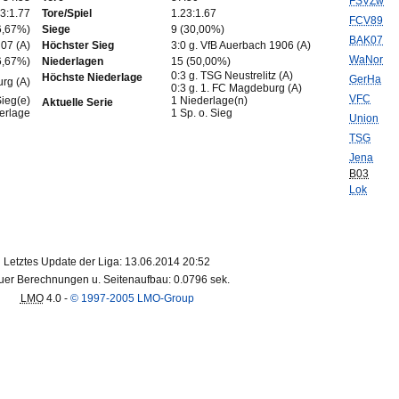
FSVZw
3:1.77
Tore/Spiel
1.23:1.67
FCV89
6,67%)
Siege
9 (30,00%)
BAK07
 07 (A)
Höchster Sieg
3:0 g. VfB Auerbach 1906 (A)
WaNor
6,67%)
Niederlagen
15 (50,00%)
0:3 g. TSG Neustrelitz (A)
Höchste Niederlage
GerHa
urg (A)
0:3 g. 1. FC Magdeburg (A)
VFC
Sieg(e)
1 Niederlage(n)
Aktuelle Serie
derlage
1 Sp. o. Sieg
Union
TSG
Jena
B03
Lok
Letztes Update der Liga: 13.06.2014 20:52
er Berechnungen u. Seitenaufbau: 0.0796 sek.
LMO
4.0 -
© 1997-2005 LMO-Group