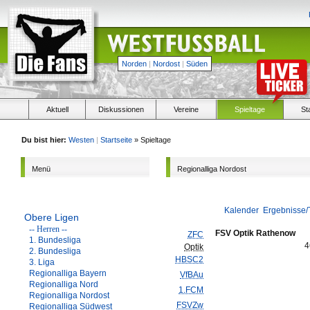
Norden
|
Nordost
|
Süden
Aktuell
Diskussionen
Vereine
Spieltage
St
Du bist hier:
Westen
|
Startseite
» Spieltage
Menü
Regionalliga Nordost
Kalender
Ergebnisse/
Obere Ligen
-- Herren --
FSV Optik Rathenow
ZFC
1. Bundesliga
4
Optik
2. Bundesliga
HBSC2
3. Liga
Regionalliga Bayern
VfBAu
Regionalliga Nord
1.FCM
Regionalliga Nordost
FSVZw
Regionalliga Südwest