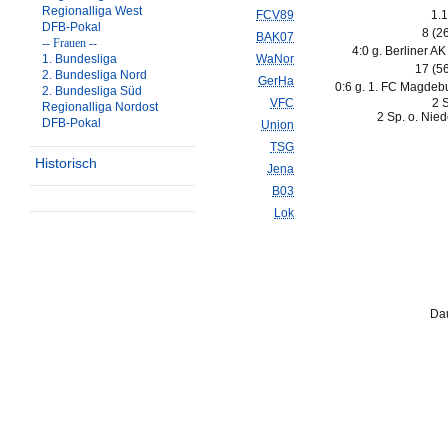
Regionalliga West
FCV89
1.1
DFB-Pokal
8 (2
BAK07
-- Frauen --
4:0 g. Berliner AK
1. Bundesliga
WaNor
17 (5
2. Bundesliga Nord
GerHa
0:6 g. 1. FC Magdeb
2. Bundesliga Süd
VFC
2 
Regionalliga Nordost
2 Sp. o. Nie
DFB-Pokal
Union
TSG
Historisch
Jena
B03
Lok
Dau