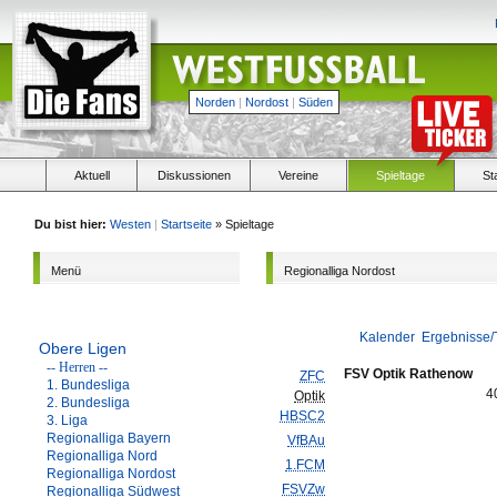
Norden
|
Nordost
|
Süden
Aktuell
Diskussionen
Vereine
Spieltage
St
Du bist hier:
Westen
|
Startseite
» Spieltage
Menü
Regionalliga Nordost
Kalender
Ergebnisse/
Obere Ligen
-- Herren --
FSV Optik Rathenow
ZFC
1. Bundesliga
4
Optik
2. Bundesliga
HBSC2
3. Liga
Regionalliga Bayern
VfBAu
Regionalliga Nord
1.FCM
Regionalliga Nordost
FSVZw
Regionalliga Südwest