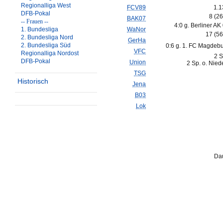
Regionalliga West
FCV89
1.1
DFB-Pokal
8 (2
BAK07
-- Frauen --
4:0 g. Berliner AK
1. Bundesliga
WaNor
17 (5
2. Bundesliga Nord
GerHa
2. Bundesliga Süd
0:6 g. 1. FC Magdebu
VFC
Regionalliga Nordost
2 S
DFB-Pokal
Union
2 Sp. o. Nied
TSG
Historisch
Jena
B03
Lok
Dau