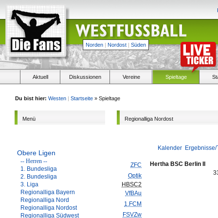
Norden
|
Nordost
|
Süden
Aktuell
Diskussionen
Vereine
Spieltage
St
Du bist hier:
Westen
|
Startseite
» Spieltage
Menü
Regionalliga Nordost
Kalender
Ergebnisse/
Obere Ligen
-- Herren --
Hertha BSC Berlin II
ZFC
1. Bundesliga
3
Optik
2. Bundesliga
3. Liga
HBSC2
Regionalliga Bayern
VfBAu
Regionalliga Nord
1.FCM
Regionalliga Nordost
FSVZw
Regionalliga Südwest