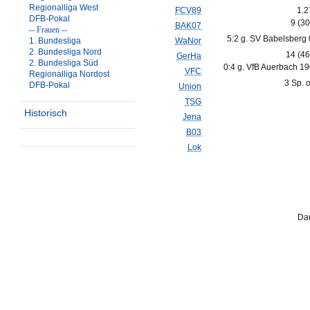
Regionalliga West
FCV89
1.2
DFB-Pokal
9 (3
BAK07
-- Frauen --
5:2 g. SV Babelsberg 
1. Bundesliga
WaNor
2. Bundesliga Nord
14 (4
GerHa
2. Bundesliga Süd
0:4 g. VfB Auerbach 19
VFC
Regionalliga Nordost
3 Sp. 
DFB-Pokal
Union
TSG
Historisch
Jena
B03
Lok
Dau