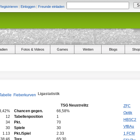
Registrieren
|
Einloggen
|
Freunde einladen
adien
Fotos & Videos
Games
Wetten
Blogs
Shop
Ligastatistik
Tabelle
Fieberkurven
TSG Neustrelitz
ZFC
3,42%
Chancen gegen.
66,58%
Optik
12
Tabellenposition
1
HBSC2
34
Pkt.
70
VfBAu
30
Spiele
30
1.13
Pkt./Spiel
2.33
1.FCM
38:46
Tore
65:30