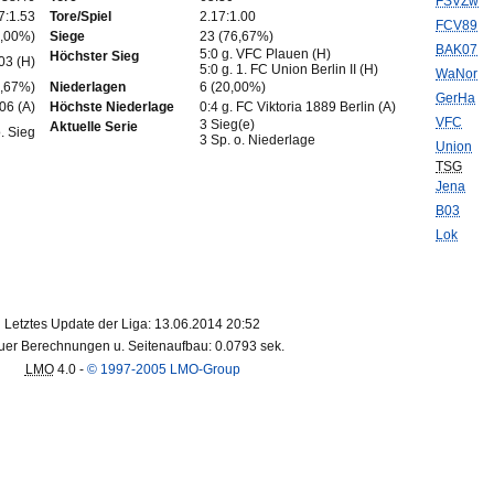
FSVZw
7:1.53
Tore/Spiel
2.17:1.00
FCV89
0,00%)
Siege
23 (76,67%)
BAK07
5:0 g. VFC Plauen (H)
Höchster Sieg
03 (H)
5:0 g. 1. FC Union Berlin II (H)
WaNor
6,67%)
Niederlagen
6 (20,00%)
GerHa
06 (A)
Höchste Niederlage
0:4 g. FC Viktoria 1889 Berlin (A)
VFC
3 Sieg(e)
Aktuelle Serie
o. Sieg
3 Sp. o. Niederlage
Union
TSG
Jena
B03
Lok
Letztes Update der Liga: 13.06.2014 20:52
er Berechnungen u. Seitenaufbau: 0.0793 sek.
LMO
4.0 -
© 1997-2005 LMO-Group