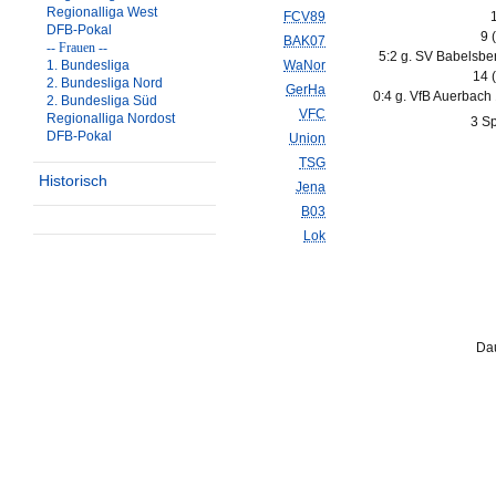
Regionalliga West
FCV89
DFB-Pokal
9 
BAK07
-- Frauen --
5:2 g. SV Babelsbe
1. Bundesliga
WaNor
14 
2. Bundesliga Nord
GerHa
0:4 g. VfB Auerbach
2. Bundesliga Süd
VFC
Regionalliga Nordost
3 Sp
DFB-Pokal
Union
TSG
Historisch
Jena
B03
Lok
Dau