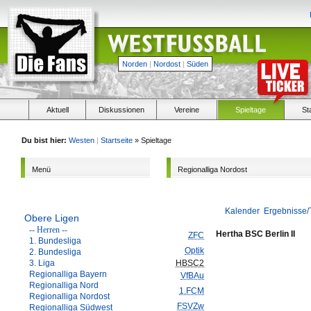
Norden
|
Nordost
|
Süden
Aktuell
Diskussionen
Vereine
Spieltage
St
Du bist hier:
Westen
|
Startseite
» Spieltage
Menü
Regionalliga Nordost
Kalender
Ergebnisse/
Obere Ligen
-- Herren --
Hertha BSC Berlin II
ZFC
1. Bundesliga
Optik
2. Bundesliga
3. Liga
HBSC2
Regionalliga Bayern
VfBAu
Regionalliga Nord
1.FCM
Regionalliga Nordost
FSVZw
Regionalliga Südwest