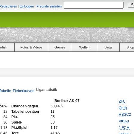
Registrieren
|
Einloggen
|
Freunde einladen
adien
Fotos & Videos
Games
Wetten
Blogs
Shop
Ligastatistik
Tabelle
Fieberkurven
Berliner AK 07
ZFC
,56%
Chancen gegen.
50,44%
Optik
12
Tabellenposition
11
HBSC2
34
Pkt.
35
VfBAu
30
Spiele
30
1.13
Pkt./Spiel
1.17
1.FCM
38:46
Tore
41:46