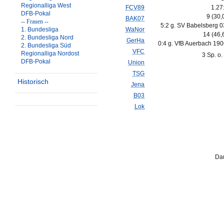
Regionalliga West
FCV89
1.27
DFB-Pokal
9 (30
BAK07
-- Frauen --
5:2 g. SV Babelsberg 0
1. Bundesliga
WaNor
14 (46
2. Bundesliga Nord
GerHa
0:4 g. VfB Auerbach 190
2. Bundesliga Süd
VFC
Regionalliga Nordost
3 Sp. o.
DFB-Pokal
Union
TSG
Historisch
Jena
B03
Lok
Dau