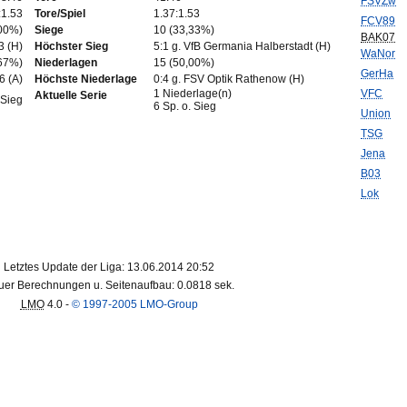
FSVZw
:1.53
Tore/Spiel
1.37:1.53
FCV89
,00%)
Siege
10 (33,33%)
BAK07
3 (H)
Höchster Sieg
5:1 g. VfB Germania Halberstadt (H)
WaNor
,67%)
Niederlagen
15 (50,00%)
GerHa
6 (A)
Höchste Niederlage
0:4 g. FSV Optik Rathenow (H)
1 Niederlage(n)
VFC
Aktuelle Serie
 Sieg
6 Sp. o. Sieg
Union
TSG
Jena
B03
Lok
Letztes Update der Liga: 13.06.2014 20:52
er Berechnungen u. Seitenaufbau: 0.0818 sek.
LMO
4.0 -
© 1997-2005 LMO-Group