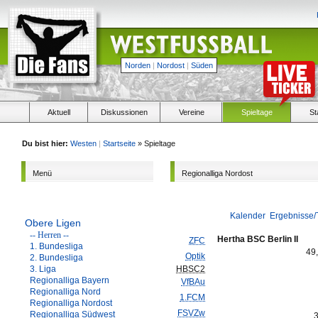
Norden
|
Nordost
|
Süden
Aktuell
Diskussionen
Vereine
Spieltage
St
Du bist hier:
Westen
|
Startseite
» Spieltage
Menü
Regionalliga Nordost
Kalender
Ergebnisse/
Obere Ligen
-- Herren --
Hertha BSC Berlin II
ZFC
1. Bundesliga
49
Optik
2. Bundesliga
3. Liga
HBSC2
Regionalliga Bayern
VfBAu
Regionalliga Nord
1.FCM
Regionalliga Nordost
FSVZw
Regionalliga Südwest