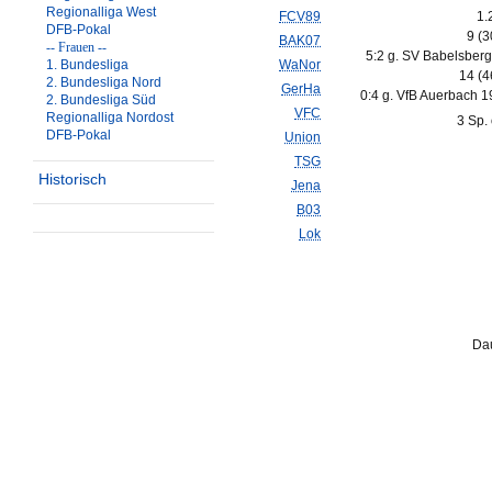
Regionalliga West
FCV89
1.
DFB-Pokal
9 (
BAK07
-- Frauen --
5:2 g. SV Babelsberg
1. Bundesliga
WaNor
14 (
2. Bundesliga Nord
GerHa
0:4 g. VfB Auerbach 1
2. Bundesliga Süd
VFC
Regionalliga Nordost
3 Sp. 
DFB-Pokal
Union
TSG
Historisch
Jena
B03
Lok
Dau