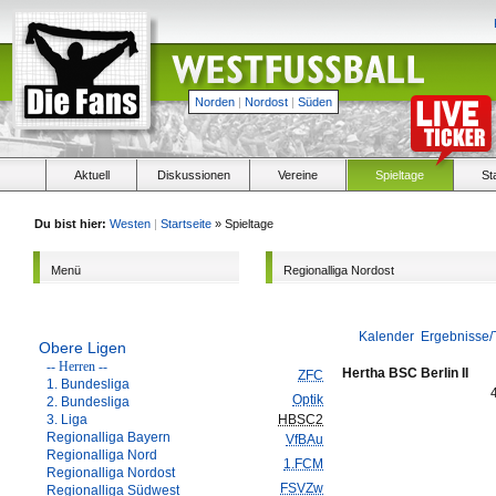
Norden
|
Nordost
|
Süden
Aktuell
Diskussionen
Vereine
Spieltage
St
Du bist hier:
Westen
|
Startseite
» Spieltage
Menü
Regionalliga Nordost
Kalender
Ergebnisse/
Obere Ligen
-- Herren --
Hertha BSC Berlin II
ZFC
1. Bundesliga
Optik
2. Bundesliga
3. Liga
HBSC2
Regionalliga Bayern
VfBAu
Regionalliga Nord
1.FCM
Regionalliga Nordost
FSVZw
Regionalliga Südwest