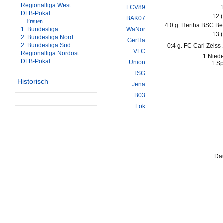
Regionalliga West
FCV89
1
DFB-Pokal
12 
BAK07
-- Frauen --
4:0 g. Hertha BSC Berl
1. Bundesliga
WaNor
13 
2. Bundesliga Nord
GerHa
2. Bundesliga Süd
0:4 g. FC Carl Zeiss
VFC
Regionalliga Nordost
1 Niede
DFB-Pokal
Union
1 Sp
TSG
Historisch
Jena
B03
Lok
Dau