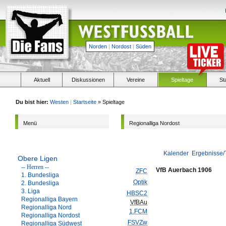
Norden
|
Nordost
|
Süden
Aktuell
Diskussionen
Vereine
Spieltage
St
Du bist hier:
Westen
|
Startseite
» Spieltage
Menü
Regionalliga Nordost
Kalender
Ergebnisse/
Obere Ligen
-- Herren --
VfB Auerbach 1906
ZFC
1. Bundesliga
Optik
2. Bundesliga
3. Liga
HBSC2
Regionalliga Bayern
VfBAu
Regionalliga Nord
1.FCM
Regionalliga Nordost
FSVZw
Regionalliga Südwest