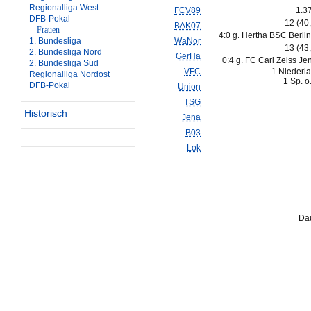
Regionalliga West
FCV89
1.3
DFB-Pokal
12 (40
BAK07
-- Frauen --
4:0 g. Hertha BSC Berlin 
1. Bundesliga
WaNor
13 (43
2. Bundesliga Nord
GerHa
0:4 g. FC Carl Zeiss Je
2. Bundesliga Süd
VFC
1 Niederl
Regionalliga Nordost
1 Sp. o
DFB-Pokal
Union
TSG
Historisch
Jena
B03
Lok
Dau