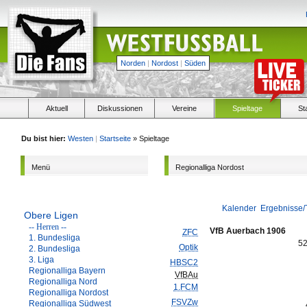
Norden
|
Nordost
|
Süden
Aktuell
Diskussionen
Vereine
Spieltage
St
Du bist hier:
Westen
|
Startseite
» Spieltage
Menü
Regionalliga Nordost
Kalender
Ergebnisse/
Obere Ligen
-- Herren --
VfB Auerbach 1906
ZFC
1. Bundesliga
5
Optik
2. Bundesliga
3. Liga
HBSC2
Regionalliga Bayern
VfBAu
Regionalliga Nord
1.FCM
Regionalliga Nordost
FSVZw
Regionalliga Südwest