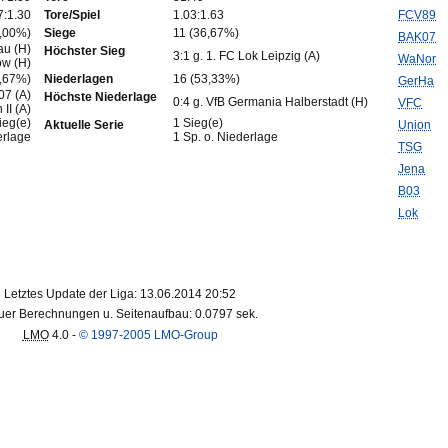
7:1.30
Tore/Spiel
1.03:1.63
FCV89
0,00%)
Siege
11 (36,67%)
BAK07
au (H)
Höchster Sieg
3:1 g. 1. FC Lok Leipzig (A)
WaNor
ow (H)
6,67%)
Niederlagen
16 (53,33%)
GerHa
07 (A)
Höchste Niederlage
0:4 g. VfB Germania Halberstadt (H)
VFC
 II (A)
ieg(e)
1 Sieg(e)
Aktuelle Serie
Union
erlage
1 Sp. o. Niederlage
TSG
Jena
B03
Lok
Letztes Update der Liga: 13.06.2014 20:52
er Berechnungen u. Seitenaufbau: 0.0797 sek.
LMO
4.0 -
© 1997-2005 LMO-Group