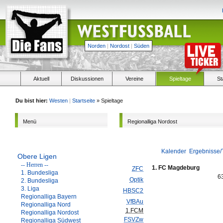
Norden
|
Nordost
|
Süden
Aktuell
Diskussionen
Vereine
Spieltage
St
Du bist hier:
Westen
|
Startseite
» Spieltage
Menü
Regionalliga Nordost
Kalender
Ergebnisse/
Obere Ligen
-- Herren --
1. FC Magdeburg
ZFC
1. Bundesliga
6
Optik
2. Bundesliga
3. Liga
HBSC2
Regionalliga Bayern
VfBAu
Regionalliga Nord
1.FCM
Regionalliga Nordost
FSVZw
Regionalliga Südwest