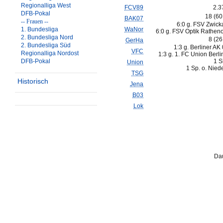
Regionalliga West
FCV89
2.3
DFB-Pokal
18 (6
BAK07
-- Frauen --
6:0 g. FSV Zwick
1. Bundesliga
WaNor
6:0 g. FSV Optik Rathen
2. Bundesliga Nord
8 (2
GerHa
2. Bundesliga Süd
1:3 g. Berliner AK 
VFC
Regionalliga Nordost
1:3 g. 1. FC Union Berlin
DFB-Pokal
1 S
Union
1 Sp. o. Nied
TSG
Historisch
Jena
B03
Lok
Dau