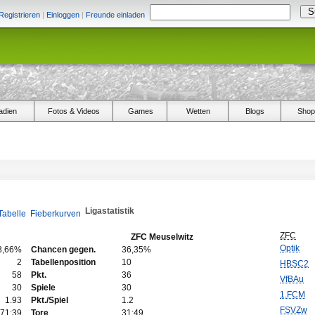
Registrieren
|
Einloggen
|
Freunde einladen
adien
Fotos & Videos
Games
Wetten
Blogs
Shop
Ligastatistik
Tabelle
Fieberkurven
ZFC
ZFC Meuselwitz
Optik
3,66%
Chancen gegen.
36,35%
2
Tabellenposition
10
HBSC2
58
Pkt.
36
VfBAu
30
Spiele
30
1.FCM
1.93
Pkt./Spiel
1.2
FSVZw
71:39
Tore
31:49