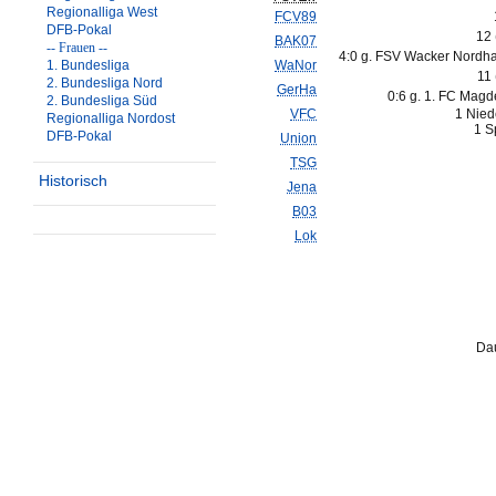
Regionalliga West
FCV89
DFB-Pokal
12
BAK07
-- Frauen --
4:0 g. FSV Wacker Nordh
1. Bundesliga
WaNor
11
2. Bundesliga Nord
GerHa
0:6 g. 1. FC Magd
2. Bundesliga Süd
VFC
1 Nied
Regionalliga Nordost
1 S
DFB-Pokal
Union
TSG
Historisch
Jena
B03
Lok
Dau