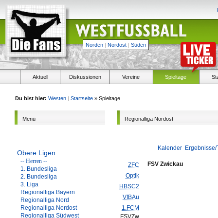
Norden
|
Nordost
|
Süden
Aktuell
Diskussionen
Vereine
Spieltage
St
Du bist hier:
Westen
|
Startseite
» Spieltage
Menü
Regionalliga Nordost
Kalender
Ergebnisse/
Obere Ligen
-- Herren --
FSV Zwickau
ZFC
1. Bundesliga
Optik
2. Bundesliga
3. Liga
HBSC2
Regionalliga Bayern
VfBAu
Regionalliga Nord
Regionalliga Nordost
1.FCM
Regionalliga Südwest
FSVZw