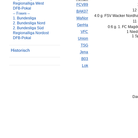
Regionalliga West
FCV89
DFB-Pokal
12
BAK07
-- Frauen --
4:0 g. FSV Wacker Nordh
1. Bundesliga
WaNor
11
2. Bundesliga Nord
GerHa
0:6 g. 1. FC Magd
2. Bundesliga Süd
VFC
1 Nied
Regionalliga Nordost
1 S
DFB-Pokal
Union
TSG
Historisch
Jena
B03
Lok
Dau