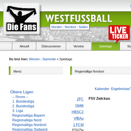
Norden
|
Nordost
|
Süden
Aktuell
Diskussionen
Vereine
Spieltage
St
Du bist hier:
Westen
|
Startseite
» Spieltage
Menü
Regionalliga Nordost
Kalender
Ergebnisse/
Obere Ligen
-- Herren --
FSV Zwickau
ZFC
1. Bundesliga
Optik
2. Bundesliga
3. Liga
HBSC2
Regionalliga Bayern
VfBAu
Regionalliga Nord
Regionalliga Nordost
1.FCM
Regionalliga Südwest
FSVZw