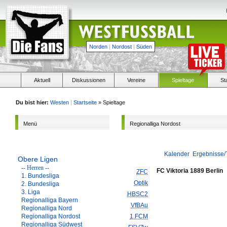
Norden
|
Nordost
|
Süden
Aktuell
Diskussionen
Vereine
Spieltage
St
Du bist hier:
Westen
|
Startseite
» Spieltage
Menü
Regionalliga Nordost
Kalender
Ergebnisse/
Obere Ligen
-- Herren --
FC Viktoria 1889 Berlin
ZFC
1. Bundesliga
Optik
2. Bundesliga
3. Liga
HBSC2
Regionalliga Bayern
VfBAu
Regionalliga Nord
Regionalliga Nordost
1.FCM
Regionalliga Südwest