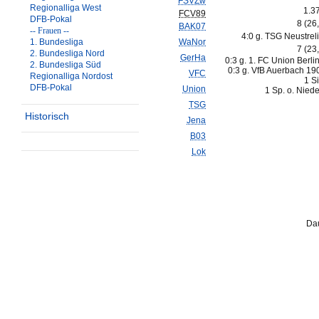
FSVZw
Regionalliga West
1.3
FCV89
DFB-Pokal
8 (26
BAK07
-- Frauen --
4:0 g. TSG Neustreli
1. Bundesliga
WaNor
7 (23
2. Bundesliga Nord
GerHa
0:3 g. 1. FC Union Berlin 
2. Bundesliga Süd
0:3 g. VfB Auerbach 19
VFC
Regionalliga Nordost
1 S
DFB-Pokal
Union
1 Sp. o. Nied
TSG
Historisch
Jena
B03
Lok
Dau