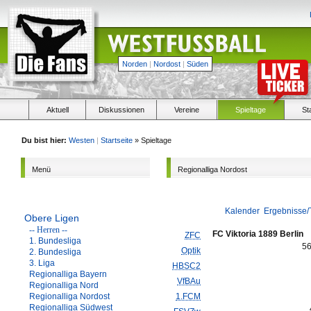
Norden
|
Nordost
|
Süden
Aktuell
Diskussionen
Vereine
Spieltage
St
Du bist hier:
Westen
|
Startseite
» Spieltage
Menü
Regionalliga Nordost
Kalender
Ergebnisse/
Obere Ligen
-- Herren --
FC Viktoria 1889 Berlin
ZFC
1. Bundesliga
5
Optik
2. Bundesliga
3. Liga
HBSC2
Regionalliga Bayern
VfBAu
Regionalliga Nord
Regionalliga Nordost
1.FCM
Regionalliga Südwest