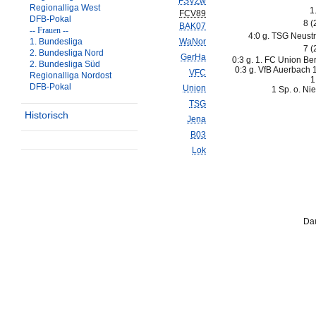
FSVZw
Regionalliga West
1
FCV89
DFB-Pokal
8 (
BAK07
-- Frauen --
4:0 g. TSG Neustre
1. Bundesliga
WaNor
7 (
2. Bundesliga Nord
GerHa
0:3 g. 1. FC Union Berl
2. Bundesliga Süd
0:3 g. VfB Auerbach 
VFC
Regionalliga Nordost
1
DFB-Pokal
Union
1 Sp. o. Ni
TSG
Historisch
Jena
B03
Lok
Dau