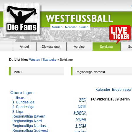
Norden
|
Nordost
|
Süden
Aktuell
Diskussionen
Vereine
Spieltage
St
Du bist hier:
Westen
|
Startseite
» Spieltage
Menü
Regionalliga Nordost
Kalender
Ergebnisse/
Obere Ligen
-- Herren --
FC Viktoria 1889 Berlin
ZFC
1. Bundesliga
Optik
2. Bundesliga
3. Liga
HBSC2
Regionalliga Bayern
VfBAu
Regionalliga Nord
Regionalliga Nordost
1.FCM
Regionalliga Südwest