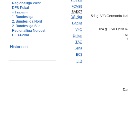
FSVZw
Regionalliga West
FCV89
DFB-Pokal
BAK07
-- Frauen --
5:1 g. VfB Germania Hal
1. Bundesliga
WaNor
2. Bundesliga Nord
GerHa
2. Bundesliga Süd
0:4 g. FSV Optik 
VFC
Regionalliga Nordost
DFB-Pokal
1 N
Union
TSG
Historisch
Jena
B03
Lok
Dau