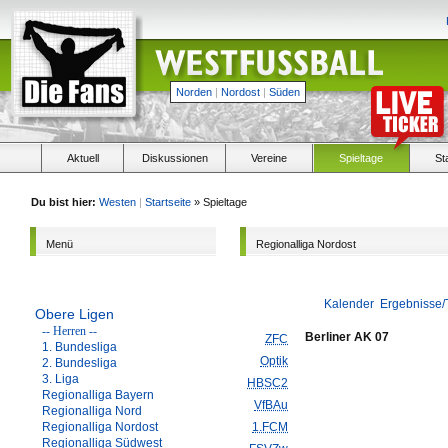
Norden
|
Nordost
|
Süden
Aktuell
Diskussionen
Vereine
Spieltage
St
Du bist hier:
Westen
|
Startseite
» Spieltage
Menü
Regionalliga Nordost
Kalender
Ergebnisse/
Obere Ligen
-- Herren --
Berliner AK 07
ZFC
1. Bundesliga
Optik
2. Bundesliga
3. Liga
HBSC2
Regionalliga Bayern
VfBAu
Regionalliga Nord
Regionalliga Nordost
1.FCM
Regionalliga Südwest