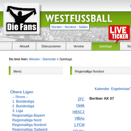
Norden
|
Nordost
|
Süden
Aktuell
Diskussionen
Vereine
Spieltage
St
Du bist hier:
Westen
|
Startseite
» Spieltage
Menü
Regionalliga Nordost
Kalender
Ergebnisse/
Obere Ligen
-- Herren --
Berliner AK 07
ZFC
1. Bundesliga
Optik
2. Bundesliga
3. Liga
HBSC2
Regionalliga Bayern
VfBAu
Regionalliga Nord
Regionalliga Nordost
1.FCM
Regionalliga Südwest