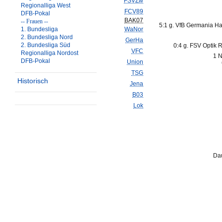
FSVZw
Regionalliga West
FCV89
DFB-Pokal
BAK07
-- Frauen --
5:1 g. VfB Germania Ha
1. Bundesliga
WaNor
2. Bundesliga Nord
GerHa
2. Bundesliga Süd
0:4 g. FSV Optik 
VFC
Regionalliga Nordost
1 N
DFB-Pokal
Union
TSG
Historisch
Jena
B03
Lok
Dau