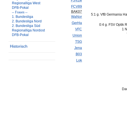
FSVZw
Regionalliga West
FCV89
DFB-Pokal
BAK07
-- Frauen --
5:1 g. VfB Germania Ha
1. Bundesliga
WaNor
2. Bundesliga Nord
GerHa
0:4 g. FSV Optik 
2. Bundesliga Süd
VFC
1 N
Regionalliga Nordost
DFB-Pokal
Union
TSG
Historisch
Jena
B03
Lok
Dau