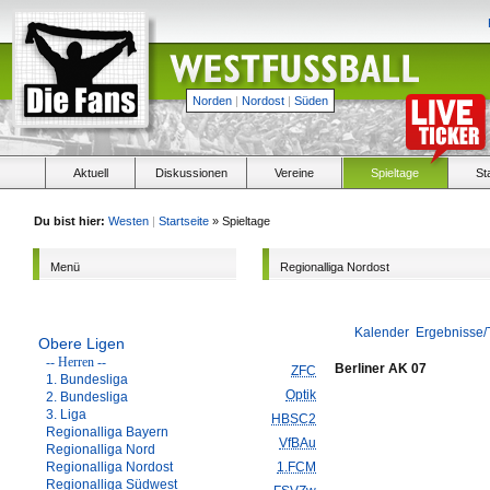
Norden
|
Nordost
|
Süden
Aktuell
Diskussionen
Vereine
Spieltage
St
Du bist hier:
Westen
|
Startseite
» Spieltage
Menü
Regionalliga Nordost
Kalender
Ergebnisse/
Obere Ligen
-- Herren --
Berliner AK 07
ZFC
1. Bundesliga
Optik
2. Bundesliga
3. Liga
HBSC2
Regionalliga Bayern
VfBAu
Regionalliga Nord
Regionalliga Nordost
1.FCM
Regionalliga Südwest