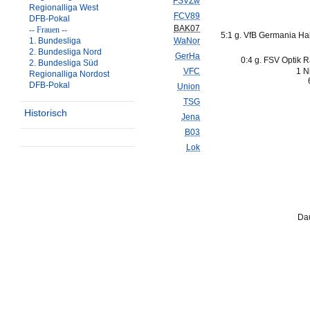
FSVZw
Regionalliga West
FCV89
DFB-Pokal
BAK07
-- Frauen --
5:1 g. VfB Germania Hal
1. Bundesliga
WaNor
2. Bundesliga Nord
GerHa
0:4 g. FSV Optik 
2. Bundesliga Süd
VFC
1 N
Regionalliga Nordost
DFB-Pokal
Union
TSG
Historisch
Jena
B03
Lok
Dau