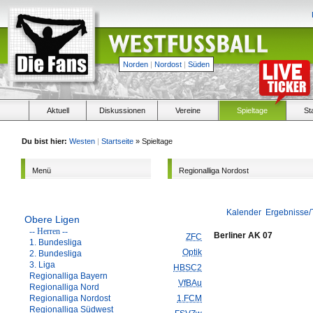
Norden
|
Nordost
|
Süden
Aktuell
Diskussionen
Vereine
Spieltage
St
Du bist hier:
Westen
|
Startseite
» Spieltage
Menü
Regionalliga Nordost
Kalender
Ergebnisse/
Obere Ligen
-- Herren --
Berliner AK 07
ZFC
1. Bundesliga
Optik
2. Bundesliga
3. Liga
HBSC2
Regionalliga Bayern
VfBAu
Regionalliga Nord
Regionalliga Nordost
1.FCM
Regionalliga Südwest