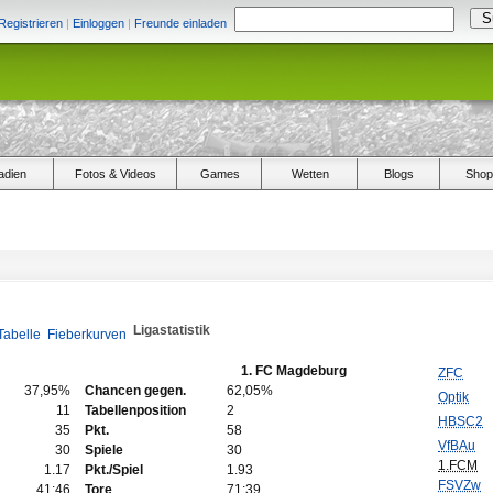
Registrieren
|
Einloggen
|
Freunde einladen
adien
Fotos & Videos
Games
Wetten
Blogs
Shop
Ligastatistik
Tabelle
Fieberkurven
1. FC Magdeburg
ZFC
37,95%
Chancen gegen.
62,05%
Optik
11
Tabellenposition
2
HBSC2
35
Pkt.
58
VfBAu
30
Spiele
30
1.FCM
1.17
Pkt./Spiel
1.93
FSVZw
41:46
Tore
71:39