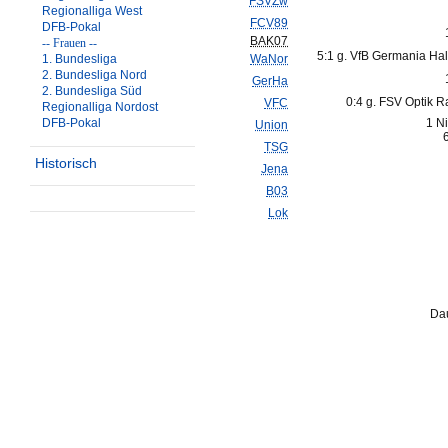
FSVZw
Regionalliga West
FCV89
DFB-Pokal
BAK07
-- Frauen --
5:1 g. VfB Germania Hal
1. Bundesliga
WaNor
2. Bundesliga Nord
GerHa
2. Bundesliga Süd
0:4 g. FSV Optik 
VFC
Regionalliga Nordost
DFB-Pokal
1 N
Union
TSG
Historisch
Jena
B03
Lok
Dau