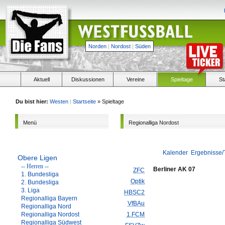
Norden
|
Nordost
|
Süden
Aktuell
Diskussionen
Vereine
Spieltage
St
Du bist hier:
Westen
|
Startseite
» Spieltage
Menü
Regionalliga Nordost
Kalender
Ergebnisse/
Obere Ligen
-- Herren --
Berliner AK 07
ZFC
1. Bundesliga
Optik
2. Bundesliga
3. Liga
HBSC2
Regionalliga Bayern
VfBAu
Regionalliga Nord
Regionalliga Nordost
1.FCM
Regionalliga Südwest