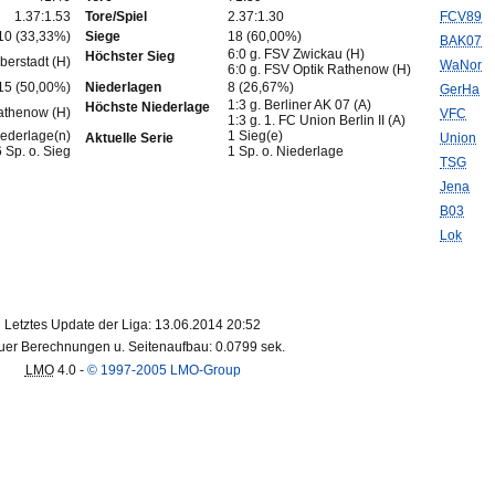
1.37:1.53
Tore/Spiel
2.37:1.30
FCV89
10 (33,33%)
Siege
18 (60,00%)
BAK07
6:0 g. FSV Zwickau (H)
Höchster Sieg
berstadt (H)
WaNor
6:0 g. FSV Optik Rathenow (H)
15 (50,00%)
Niederlagen
8 (26,67%)
GerHa
1:3 g. Berliner AK 07 (A)
Höchste Niederlage
Rathenow (H)
VFC
1:3 g. 1. FC Union Berlin II (A)
iederlage(n)
1 Sieg(e)
Aktuelle Serie
Union
6 Sp. o. Sieg
1 Sp. o. Niederlage
TSG
Jena
B03
Lok
Letztes Update der Liga: 13.06.2014 20:52
er Berechnungen u. Seitenaufbau: 0.0799 sek.
LMO
4.0 -
© 1997-2005 LMO-Group