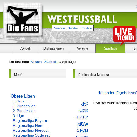
Norden
|
Nordost
|
Süden
Aktuell
Diskussionen
Vereine
Spieltage
St
Du bist hier:
Westen
|
Startseite
» Spieltage
Menü
Regionalliga Nordost
Kalender
Ergebnisse/
Obere Ligen
-- Herren --
FSV Wacker Nordhausen
ZFC
1. Bundesliga
5
Optik
2. Bundesliga
3. Liga
HBSC2
Regionalliga Bayern
VfBAu
Regionalliga Nord
Regionalliga Nordost
1.FCM
Regionalliga Südwest