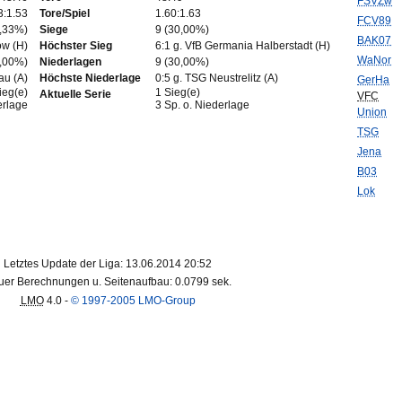
FSVZw
3:1.53
Tore/Spiel
1.60:1.63
FCV89
3,33%)
Siege
9 (30,00%)
BAK07
ow (H)
Höchster Sieg
6:1 g. VfB Germania Halberstadt (H)
WaNor
0,00%)
Niederlagen
9 (30,00%)
au (A)
Höchste Niederlage
0:5 g. TSG Neustrelitz (A)
GerHa
ieg(e)
1 Sieg(e)
Aktuelle Serie
VFC
erlage
3 Sp. o. Niederlage
Union
TSG
Jena
B03
Lok
Letztes Update der Liga: 13.06.2014 20:52
er Berechnungen u. Seitenaufbau: 0.0799 sek.
LMO
4.0 -
© 1997-2005 LMO-Group