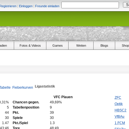
Registrieren
|
Einloggen
|
Freunde einladen
adien
Fotos & Videos
Games
Wetten
Blogs
Shop
Ligastatistik
Tabelle
Fieberkurven
VFC Plauen
ZFC
0,31%
Chancen gegen.
49,69%
Optik
5
Tabellenposition
9
HBSC2
44
Pkt.
39
VfBAu
30
Spiele
30
1.47
Pkt./Spiel
1.3
1.FCM
43:46
Tore
48:49