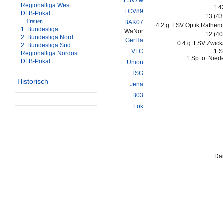
FSVZw
Regionalliga West
1.4
FCV89
DFB-Pokal
13 (4
-- Frauen --
BAK07
4:2 g. FSV Optik Rathen
1. Bundesliga
WaNor
12 (4
2. Bundesliga Nord
GerHa
0:4 g. FSV Zwick
2. Bundesliga Süd
VFC
1 S
Regionalliga Nordost
1 Sp. o. Nied
DFB-Pokal
Union
TSG
Historisch
Jena
B03
Lok
Dau