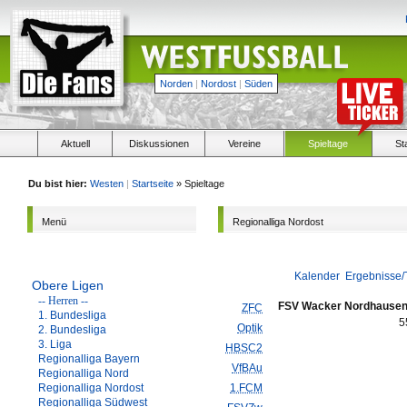
Norden
|
Nordost
|
Süden
Aktuell
Diskussionen
Vereine
Spieltage
St
Du bist hier:
Westen
|
Startseite
» Spieltage
Menü
Regionalliga Nordost
Kalender
Ergebnisse/
Obere Ligen
-- Herren --
FSV Wacker Nordhause
ZFC
1. Bundesliga
5
Optik
2. Bundesliga
3. Liga
HBSC2
Regionalliga Bayern
VfBAu
Regionalliga Nord
Regionalliga Nordost
1.FCM
Regionalliga Südwest