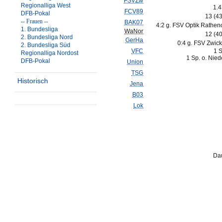
FSVZw
Regionalliga West
1.4
FCV89
DFB-Pokal
13 (4
-- Frauen --
BAK07
4:2 g. FSV Optik Rathen
1. Bundesliga
WaNor
12 (4
2. Bundesliga Nord
GerHa
0:4 g. FSV Zwick
2. Bundesliga Süd
VFC
1 S
Regionalliga Nordost
1 Sp. o. Nied
DFB-Pokal
Union
TSG
Historisch
Jena
B03
Lok
Dau