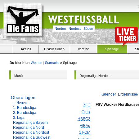
Norden
|
Nordost
|
Süden
Aktuell
Diskussionen
Vereine
Spieltage
St
Du bist hier:
Westen
|
Startseite
» Spieltage
Menü
Regionalliga Nordost
Kalender
Ergebnisse/
Obere Ligen
-- Herren --
FSV Wacker Nordhause
ZFC
1. Bundesliga
Optik
2. Bundesliga
3. Liga
HBSC2
Regionalliga Bayern
VfBAu
Regionalliga Nord
Regionalliga Nordost
1.FCM
Regionalliga Südwest