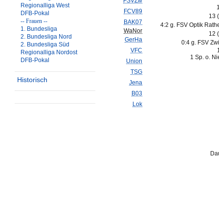
FSVZw
Regionalliga West
FCV89
DFB-Pokal
13 
-- Frauen --
BAK07
4:2 g. FSV Optik Rat
1. Bundesliga
WaNor
12 
2. Bundesliga Nord
GerHa
0:4 g. FSV Zw
2. Bundesliga Süd
VFC
Regionalliga Nordost
1 Sp. o. N
DFB-Pokal
Union
TSG
Historisch
Jena
B03
Lok
Dau