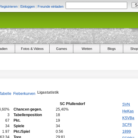
Registrieren
|
Einloggen
|
Freunde einladen
adien
Fotos & Videos
Games
Wetten
Blogs
Shop
Ligastatistik
Tabelle
Fieberkurven
SC Pfullendorf
SVN
4,60%
Chancen gegen.
25,40%
HeKas
3
Tabellenposition
18
KSVBa
67
Pkt.
19
SCFII
34
Spiele
34
1.97
Pkt./Spiel
0.56
1899
63:34
Tore
29:81