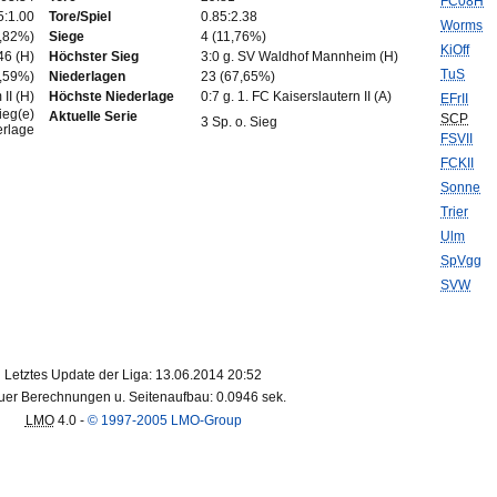
FC08H
5:1.00
Tore/Spiel
0.85:2.38
Worms
8,82%)
Siege
4 (11,76%)
KiOff
46 (H)
Höchster Sieg
3:0 g. SV Waldhof Mannheim (H)
TuS
0,59%)
Niederlagen
23 (67,65%)
II (H)
Höchste Niederlage
0:7 g. 1. FC Kaiserslautern II (A)
EFrII
ieg(e)
Aktuelle Serie
SCP
3 Sp. o. Sieg
erlage
FSVII
FCKII
Sonne
Trier
Ulm
SpVgg
SVW
Letztes Update der Liga: 13.06.2014 20:52
er Berechnungen u. Seitenaufbau: 0.0946 sek.
LMO
4.0 -
© 1997-2005 LMO-Group