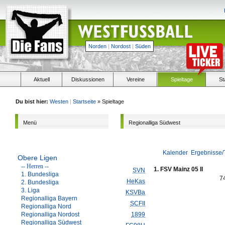
Norden
|
Nordost
|
Süden
Aktuell
Diskussionen
Vereine
Spieltage
St
Du bist hier:
Westen
|
Startseite
» Spieltage
Menü
Regionalliga Südwest
Kalender
Ergebnisse/
Obere Ligen
-- Herren --
1. FSV Mainz 05 II
SVN
1. Bundesliga
7
HeKas
2. Bundesliga
3. Liga
KSVBa
Regionalliga Bayern
SCFII
Regionalliga Nord
Regionalliga Nordost
1899
Regionalliga Südwest