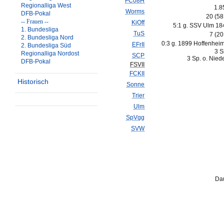
FC08H
Regionalliga West
1.8
Worms
DFB-Pokal
20 (5
-- Frauen --
KiOff
5:1 g. SSV Ulm 18
1. Bundesliga
TuS
7 (2
2. Bundesliga Nord
0:3 g. 1899 Hoffenheim 
EFrII
2. Bundesliga Süd
3 S
Regionalliga Nordost
SCP
3 Sp. o. Nied
DFB-Pokal
FSVII
FCKII
Historisch
Sonne
Trier
Ulm
SpVgg
SVW
Dau